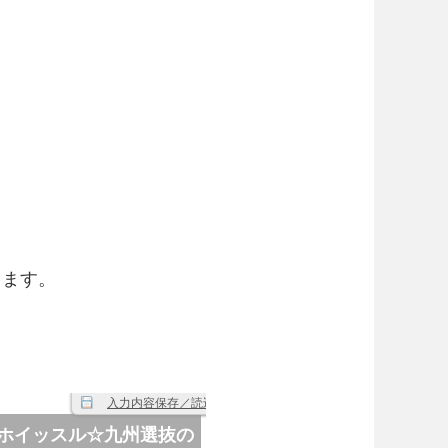
、
します。