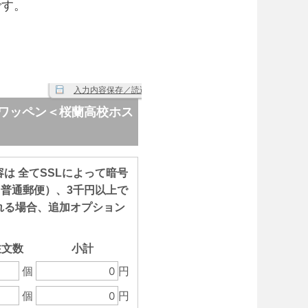
です。
。