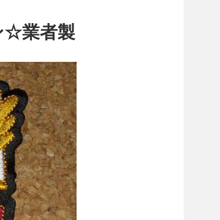
ン☆業者製