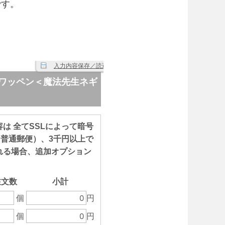
です。
。